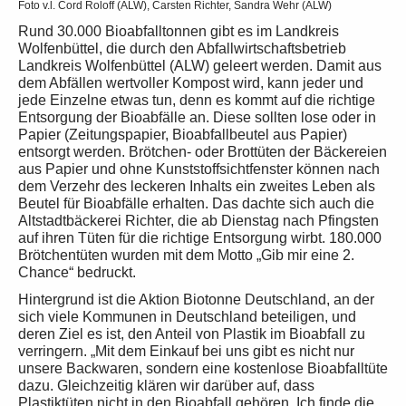
Foto v.l. Cord Roloff (ALW), Carsten Richter, Sandra Wehr (ALW)
Rund 30.000 Bioabfalltonnen gibt es im Landkreis
Wolfenbüttel, die durch den Abfallwirtschaftsbetrieb
Landkreis Wolfenbüttel (ALW) geleert werden. Damit aus
dem Abfällen wertvoller Kompost wird, kann jeder und
jede Einzelne etwas tun, denn es kommt auf die richtige
Entsorgung der Bioabfälle an. Diese sollten lose oder in
Papier (Zeitungspapier, Bioabfallbeutel aus Papier)
entsorgt werden. Brötchen- oder Brottüten der Bäckereien
aus Papier und ohne Kunststoffsichtfenster können nach
dem Verzehr des leckeren Inhalts ein zweites Leben als
Beutel für Bioabfälle erhalten. Das dachte sich auch die
Altstadtbäckerei Richter, die ab Dienstag nach Pfingsten
auf ihren Tüten für die richtige Entsorgung wirbt. 180.000
Brötchentüten wurden mit dem Motto „Gib mir eine 2.
Chance“ bedruckt.
Hintergrund ist die Aktion Biotonne Deutschland, an der
sich viele Kommunen in Deutschland beteiligen, und
deren Ziel es ist, den Anteil von Plastik im Bioabfall zu
verringern. „Mit dem Einkauf bei uns gibt es nicht nur
unsere Backwaren, sondern eine kostenlose Bioabfalltüte
dazu. Gleichzeitig klären wir darüber auf, dass
Plastiktüten nicht in den Bioabfall gehören. Ich finde die