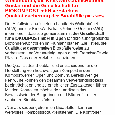
Wolfenbüttel, die KreisWirtschaftsBetriebe
Goslar und
die Gesellschaft für
BIOKOMPOST mbH verstärken
Qualitätssicherung der Bioabfälle
(18.12.2025)
Der Abfallwirtschaftsbetrieb Landkreis Wolfenbüttel
(ALW) und die KreisWirtschaftsBetriebe Goslar (KWB)
informieren, dass sie gemeinsam mit
der Gesellschaft
für BIOKOMPOST mbH in Upen
landkreisübergreifende
Biotonnen-Kontrollen im Frühjahr planen. Ziel ist es, die
Qualität der gesammelten Bioabfälle weiter zu
verbessern und Verunreinigungen durch Fremdstoffe wie
Plastik, Glas oder Metall zu reduzieren.
Die Qualität des Bioabfalls ist entscheidend für die
Herstellung von hochwertigem Kompost in den
Kompostwerken Upen und Bornum. Bereits wenige
Fehlwürfe können den gesamten Verwertungsprozess
beeinträchtigen und zu erheblichen Zusatzkosten führen.
Mit den Kontrollen möchte der Landkreis das
Bewusstsein der Bürgerinnen und Bürger für einen
sauberen Bioabfall stärken.
„Nur aus sauber getrennten Bioabfällen kann ein
wertvolles Kompostprodukt entstehen. Die Kontrollen