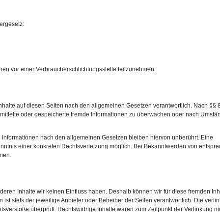
ergesetz:
fahren vor einer Verbraucherschlichtungsstelle teilzunehmen.
Inhalte auf diesen Seiten nach den allgemeinen Gesetzen verantwortlich. Nach §§ 
bermittelte oder gespeicherte fremde Informationen zu überwachen oder nach Umstä
n Informationen nach den allgemeinen Gesetzen bleiben hiervon unberührt. Eine
Kenntnis einer konkreten Rechtsverletzung möglich. Bei Bekanntwerden von entsp
nen.
 deren Inhalte wir keinen Einfluss haben. Deshalb können wir für diese fremden In
st stets der jeweilige Anbieter oder Betreiber der Seiten verantwortlich. Die verli
sverstöße überprüft. Rechtswidrige Inhalte waren zum Zeitpunkt der Verlinkung ni