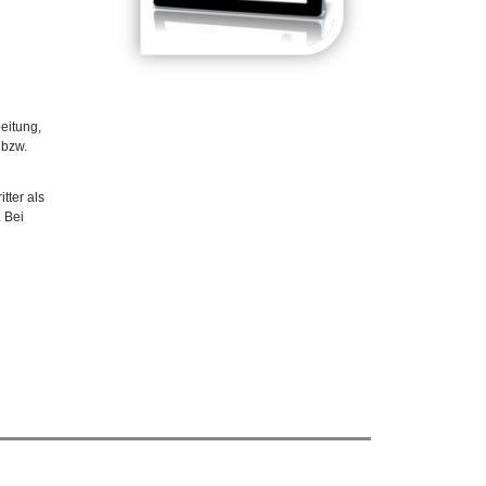
eitung,
 bzw.
tter als
 Bei