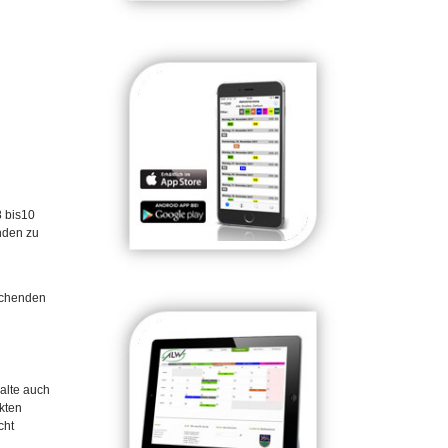
8 bis10
nden zu
rechenden
halte auch
nkten
cht