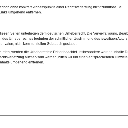
t jedoch ohne konkrete Anhaltspunkte einer Rechtsverletzung nicht zumutbar. Bei
Links umgehend entfernen.
 diesen Seiten unterliegen dem deutschen Urheberrecht. Die Vervielfältigung, Bearb
n des Urheberrechtes bedürfen der schriftlichen Zustimmung des jeweiligen Autors
 privaten, nicht kommerziellen Gebrauch gestattet.
t wurden, werden die Urheberrechte Dritter beachtet. Insbesondere werden Inhalte Dri
rechtsverletzung aufmerksam werden, bitten wir um einen entsprechenden Hinweis.
Inhalte umgehend entfernen.